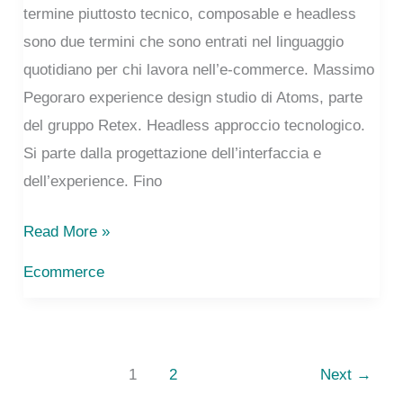
termine piuttosto tecnico, composable e headless
sono due termini che sono entrati nel linguaggio
quotidiano per chi lavora nell’e-commerce. Massimo
Pegoraro experience design studio di Atoms, parte
del gruppo Retex. Headless approccio tecnologico.
Si parte dalla progettazione dell’interfaccia e
dell’experience. Fino
La
Read More »
stack
Ecommerce
tecnologica
per
l’e-
commerce
1
2
Next
→
2023