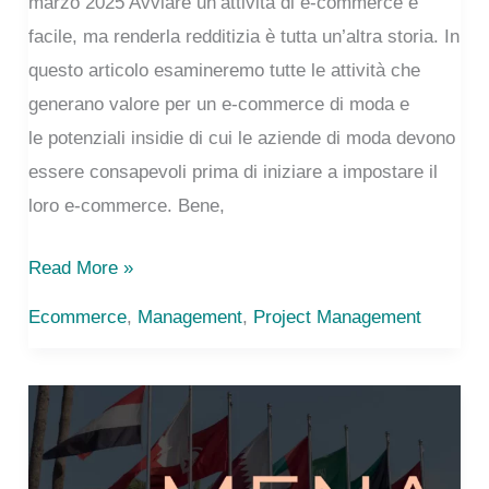
marzo 2025 Avviare un’attività di e-commerce è
facile, ma renderla redditizia è tutta un’altra storia. In
questo articolo esamineremo tutte le attività che
generano valore per un e-commerce di moda e
le potenziali insidie ​​di cui le aziende di moda devono
essere consapevoli prima di iniziare a impostare il
loro e-commerce. Bene,
Catena
Read More »
del
Ecommerce
,
Management
,
Project Management
valore
e-
commerce