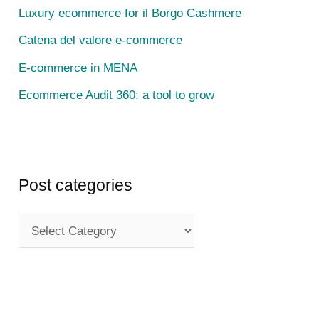
Luxury ecommerce for il Borgo Cashmere
o
r
Catena del valore e-commerce
:
E-commerce in MENA
Ecommerce Audit 360: a tool to grow
Post categories
P
o
s
t