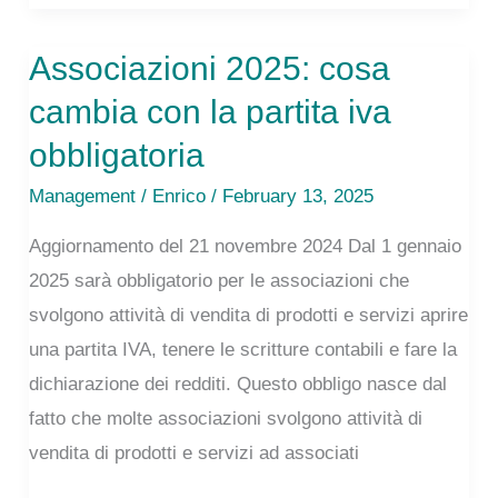
una
Associazioni 2025: cosa
guida
alla
cambia con la partita iva
comunicazione
obbligatoria
con
Management
/
Enrico
/ February 13, 2025
persone
che
Aggiornamento del 21 novembre 2024 Dal 1 gennaio
la
2025 sarà obbligatorio per le associazioni che
pensano
svolgono attività di vendita di prodotti e servizi aprire
in
una partita IVA, tenere le scritture contabili e fare la
modo
dichiarazione dei redditi. Questo obbligo nasce dal
diverso
fatto che molte associazioni svolgono attività di
da
vendita di prodotti e servizi ad associati
te.