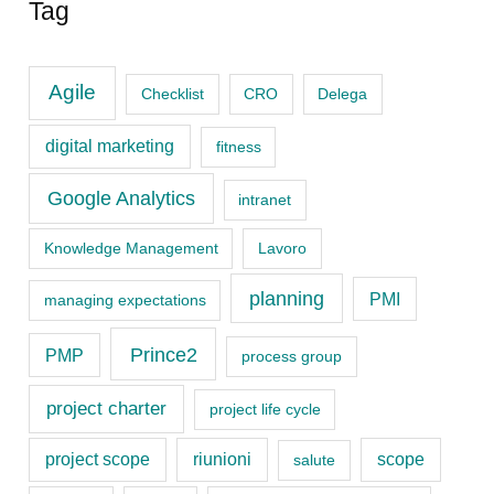
c
Tag
a
t
Agile
Checklist
CRO
Delega
e
digital marketing
fitness
g
o
Google Analytics
intranet
r
Knowledge Management
Lavoro
i
planning
PMI
managing expectations
e
s
Prince2
PMP
process group
project charter
project life cycle
project scope
riunioni
scope
salute