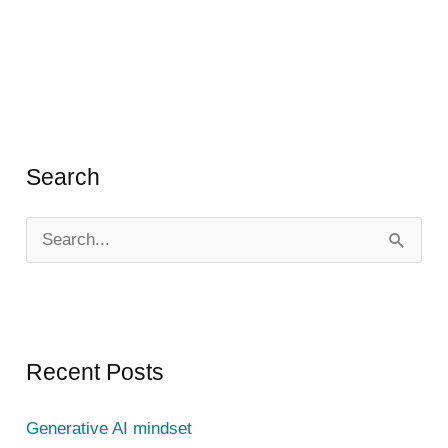
Search
S
e
a
r
c
Recent Posts
h
Generative AI mindset
f