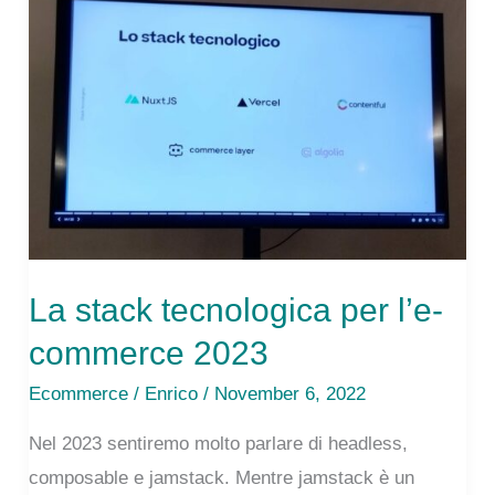
Platone
applicato
all’impresa
La stack tecnologica per l’e-
commerce 2023
Ecommerce
/
Enrico
/ November 6, 2022
Nel 2023 sentiremo molto parlare di headless,
composable e jamstack. Mentre jamstack è un