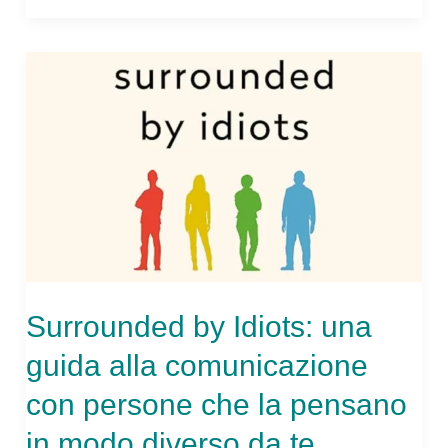
dagli
errori
è
un
falso
mito
Surrounded by Idiots: una
guida alla comunicazione
con persone che la pensano
in modo diverso da te.