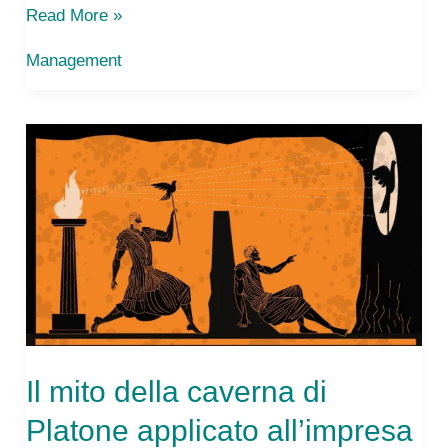
Associazioni
Read More »
2025:
Management
cosa
cambia
con
la
partita
iva
obbligatoria
Il mito della caverna di
Platone applicato all’impresa