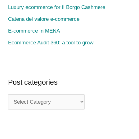
Luxury ecommerce for il Borgo Cashmere
o
r
Catena del valore e-commerce
:
E-commerce in MENA
Ecommerce Audit 360: a tool to grow
Post categories
P
o
s
t