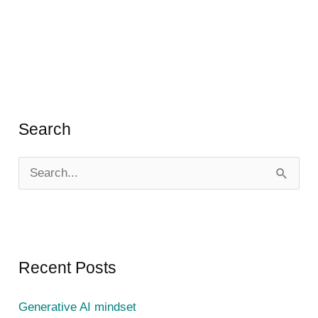
Search
S
e
a
r
c
Recent Posts
h
Generative AI mindset
f