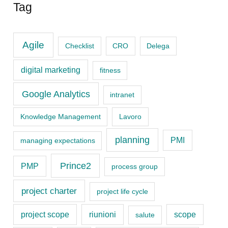
c
Tag
a
t
Agile
Checklist
CRO
Delega
e
digital marketing
fitness
g
o
Google Analytics
intranet
r
Knowledge Management
Lavoro
i
planning
PMI
managing expectations
e
s
Prince2
PMP
process group
project charter
project life cycle
project scope
riunioni
scope
salute