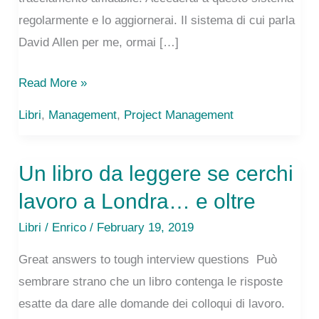
regolarmente e lo aggiornerai. Il sistema di cui parla
David Allen per me, ormai […]
“Getting
Read More »
Things
Libri
,
Management
,
Project Management
Done”
in
Un libro da leggere se cerchi
9
punti
lavoro a Londra… e oltre
in
Libri
/
Enrico
/ February 19, 2019
Italiano
Great answers to tough interview questions Può
sembrare strano che un libro contenga le risposte
esatte da dare alle domande dei colloqui di lavoro.