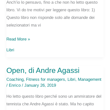
Anch’io lo pensavo, fino a che non ho letto questo
libro. Vi do tre motivi per leggere questo libro: 1)
Questo libro non risponde solo alle domande dei
selezionatori ma vi
Un
Read More »
libro
Libri
da
leggere
Open, di Andre Agassi
se
cerchi
Coaching
,
Fitness for managers
,
Libri
,
Management
lavoro
/
Enrico
/ January 26, 2019
a
Ho letto questo libro perché sono un ammiratore del
Londra…
tennista che Andre Agassi è stato. Ma ho capito
e