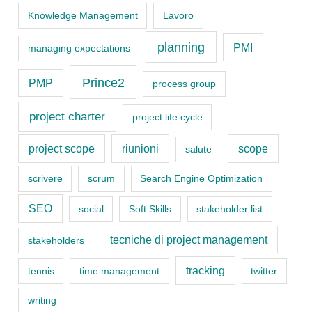
r
Knowledge Management
Lavoro
i
planning
PMI
managing expectations
e
s
Prince2
PMP
process group
project charter
project life cycle
project scope
riunioni
scope
salute
scrivere
scrum
Search Engine Optimization
SEO
social
Soft Skills
stakeholder list
tecniche di project management
stakeholders
tracking
tennis
time management
twitter
writing