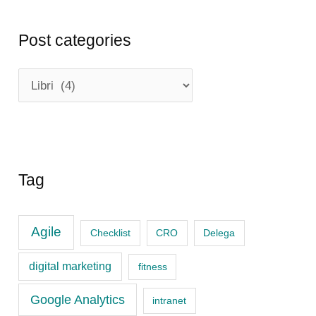
Post categories
P
o
s
t
c
Tag
a
t
Agile
Checklist
CRO
Delega
e
digital marketing
fitness
g
o
Google Analytics
intranet