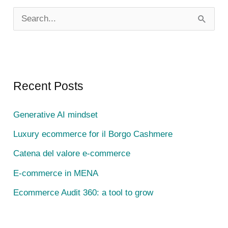
S
e
a
r
c
Recent Posts
h
Generative AI mindset
f
Luxury ecommerce for il Borgo Cashmere
o
r
Catena del valore e-commerce
:
E-commerce in MENA
Ecommerce Audit 360: a tool to grow