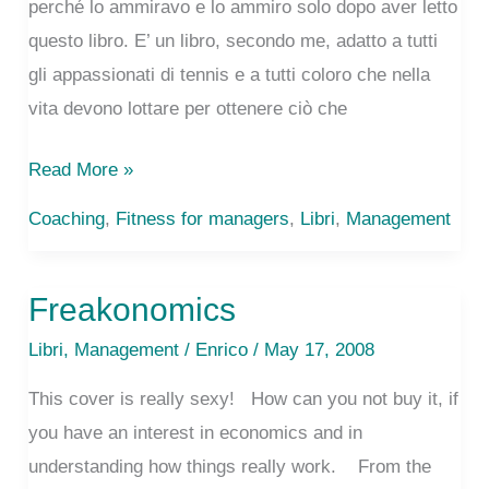
perché lo ammiravo e lo ammiro solo dopo aver letto
oltre
questo libro. E’ un libro, secondo me, adatto a tutti
gli appassionati di tennis e a tutti coloro che nella
vita devono lottare per ottenere ciò che
Open,
Read More »
di
Coaching
,
Fitness for managers
,
Libri
,
Management
Andre
Agassi
Freakonomics
Libri
,
Management
/
Enrico
/ May 17, 2008
This cover is really sexy! How can you not buy it, if
you have an interest in economics and in
understanding how things really work. From the