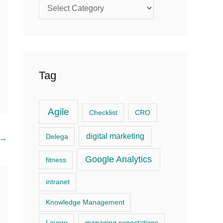
P
o
s
t
c
Tag
a
t
Agile
Checklist
CRO
e
g
digital marketing
Delega
→
o
Google Analytics
fitness
r
i
intranet
e
Knowledge Management
s
Lavoro
managing expectations