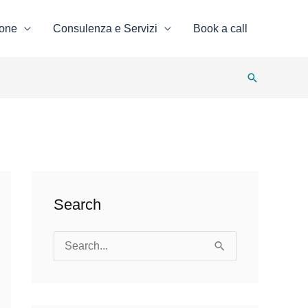
ione
Consulenza e Servizi
Book a call
Search
Search
S
e
a
r