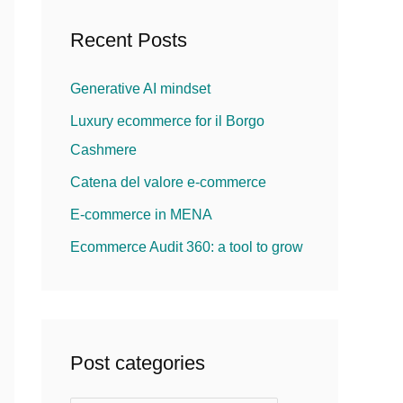
c
Recent Posts
h
f
Generative AI mindset
o
Luxury ecommerce for il Borgo
r
Cashmere
:
Catena del valore e-commerce
E-commerce in MENA
Ecommerce Audit 360: a tool to grow
Post categories