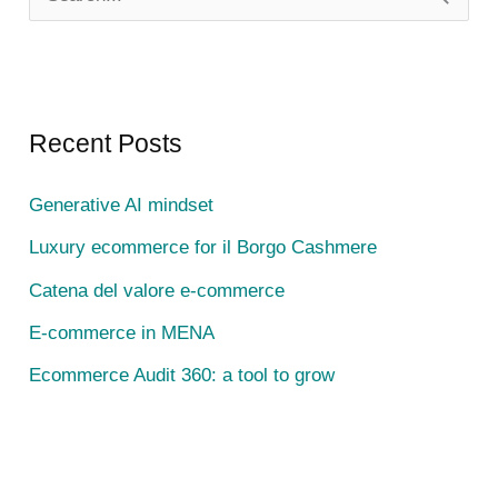
e
a
r
c
Recent Posts
h
Generative AI mindset
f
Luxury ecommerce for il Borgo Cashmere
o
r
Catena del valore e-commerce
:
E-commerce in MENA
Ecommerce Audit 360: a tool to grow