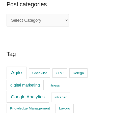
Post categories
P
o
s
t
c
Tag
a
t
Agile
Checklist
CRO
Delega
e
digital marketing
fitness
g
o
Google Analytics
intranet
r
Knowledge Management
Lavoro
i