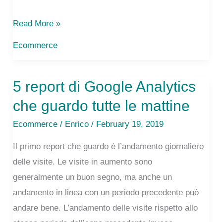
Twitter:
Read More »
3
Ecommerce
reasons
why
5 report di Google Analytics
it’s
important
che guardo tutte le mattine
for
Ecommerce
/
Enrico
/ February 19, 2019
work
and
Il primo report che guardo è l’andamento giornaliero
how
delle visite. Le visite in aumento sono
to
generalmente un buon segno, ma anche un
use
andamento in linea con un periodo precedente può
it
andare bene. L’andamento delle visite rispetto allo