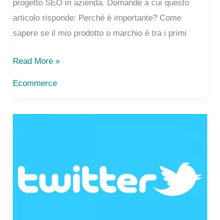
progetto SEO in azienda. Domande a cui questo
articolo risponde: Perché è importante? Come
sapere se il mio prodotto o marchio è tra i primi
SEO
Read More »
l’ottimizzazione
Ecommerce
per
non
addetti
ai
lavori