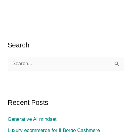
blog
di
wordpress
Search
S
e
a
r
c
Recent Posts
h
Generative AI mindset
f
Luxury ecommerce for il Borgo Cashmere
o