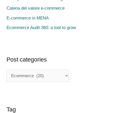
r
Catena del valore e-commerce
:
E-commerce in MENA
Ecommerce Audit 360: a tool to grow
Post categories
P
o
s
t
c
Tag