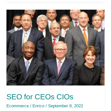
SEO for CEOs CIOs
Ecommerce
/
Enrico
/ September 8, 2022