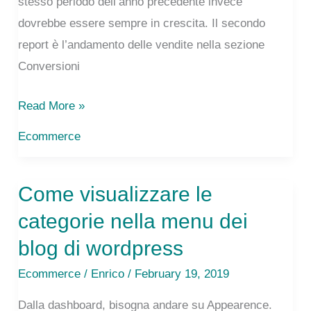
(read
stesso periodo dell’anno precedente invece
in
dovrebbe essere sempre in crescita. Il secondo
5
report è l’andamento delle vendite nella sezione
minutes)
Conversioni
5
Read More »
report
Ecommerce
di
Google
Come visualizzare le
Analytics
che
categorie nella menu dei
guardo
blog di wordpress
tutte
Ecommerce
/
Enrico
/ February 19, 2019
le
mattine
Dalla dashboard, bisogna andare su Appearence.