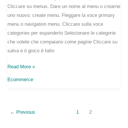
Cliccare su menus. Dare un nome al menu o crearne
uno nuovo: create menu. Fleggare la voce primary
menu o navigation menu. Cliccare sulla voce
categories per espanderlo Selezionare le categorie
che volete che compaiano come pagine Cliccare su
salva e il gioco è fatto
Come
Read More »
visualizzare
Ecommerce
le
categorie
nella
menu
←
Previous
1
2
dei