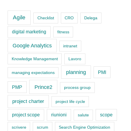
a
t
Agile
Checklist
CRO
Delega
e
digital marketing
fitness
g
o
Google Analytics
intranet
r
Knowledge Management
Lavoro
i
planning
PMI
managing expectations
e
s
Prince2
PMP
process group
project charter
project life cycle
project scope
riunioni
scope
salute
scrivere
scrum
Search Engine Optimization