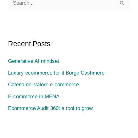
S
e
a
r
c
Recent Posts
h
Generative AI mindset
f
Luxury ecommerce for il Borgo Cashmere
o
r
Catena del valore e-commerce
:
E-commerce in MENA
Ecommerce Audit 360: a tool to grow