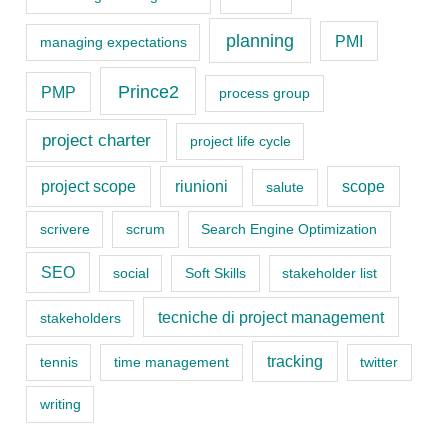
i
planning
PMI
managing expectations
e
s
Prince2
PMP
process group
project charter
project life cycle
project scope
riunioni
scope
salute
scrivere
scrum
Search Engine Optimization
SEO
social
Soft Skills
stakeholder list
tecniche di project management
stakeholders
tracking
tennis
time management
twitter
writing