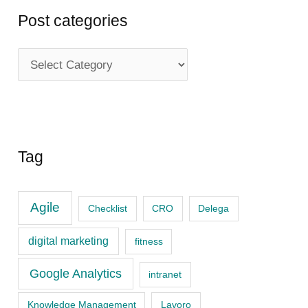
Post categories
P
o
s
t
c
Tag
a
t
Agile
Checklist
CRO
Delega
e
digital marketing
fitness
g
o
Google Analytics
intranet
r
Knowledge Management
Lavoro